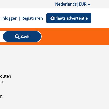
Nederlands
|
EUR
Inloggen | Registreren
Plaats advertentie
Zoek
fouten
 u
en