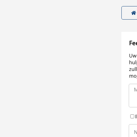
Fe
Uw 
hul
zul
mog