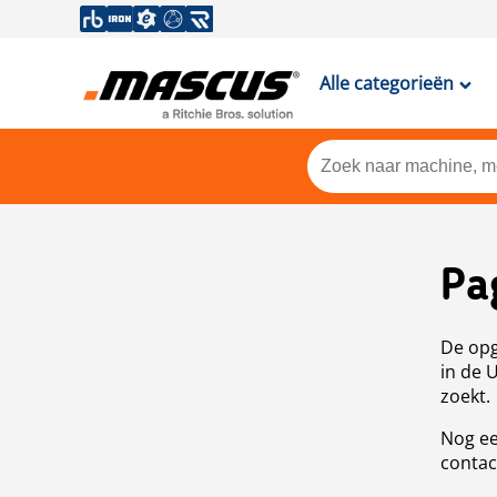
Alle categorieën
Pa
De opg
in de 
zoekt.
Nog ee
contac