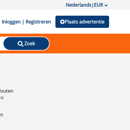
Nederlands
|
EUR
Inloggen | Registreren
Plaats advertentie
Zoek
fouten
 u
en