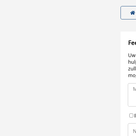
Fe
Uw 
hul
zul
mog