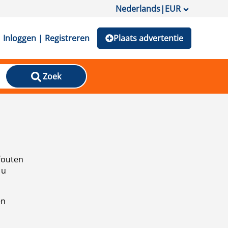
Nederlands
|
EUR
Inloggen | Registreren
Plaats advertentie
Zoek
fouten
 u
en