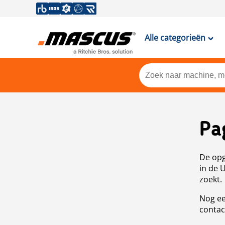
Alle categorieën
Pa
De opg
in de 
zoekt.
Nog ee
contac