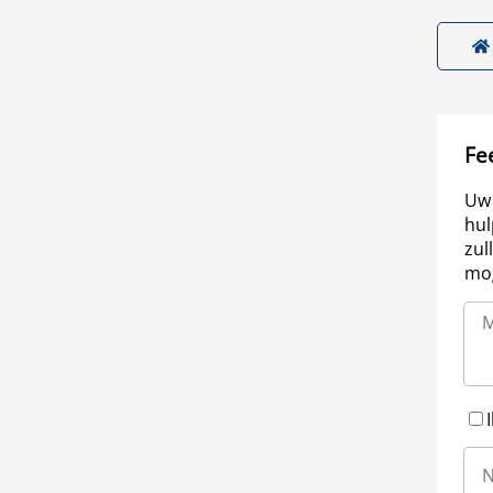
Fe
Uw 
hul
zul
mog