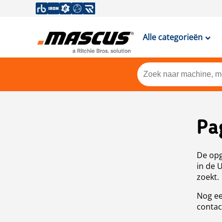
Alle categorieën
Pa
De opg
in de 
zoekt.
Nog ee
contac