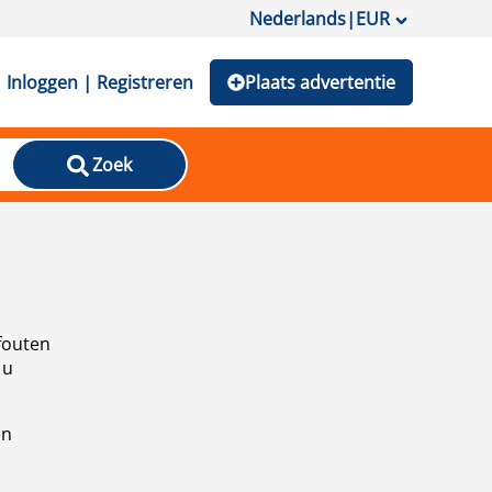
Nederlands
|
EUR
Inloggen | Registreren
Plaats advertentie
Zoek
fouten
 u
en