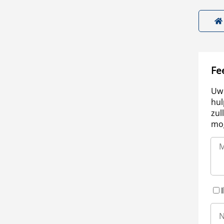
Fe
Uw 
hul
zul
mog