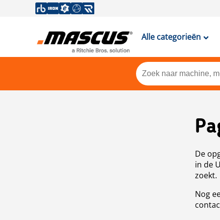
Alle categorieën
Pa
De opg
in de 
zoekt.
Nog ee
contac