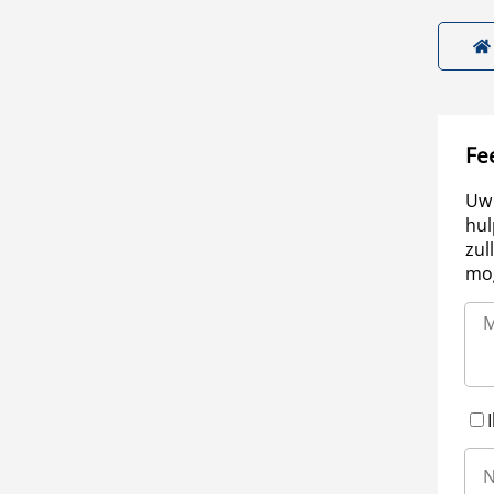
Fe
Uw 
hul
zul
mog