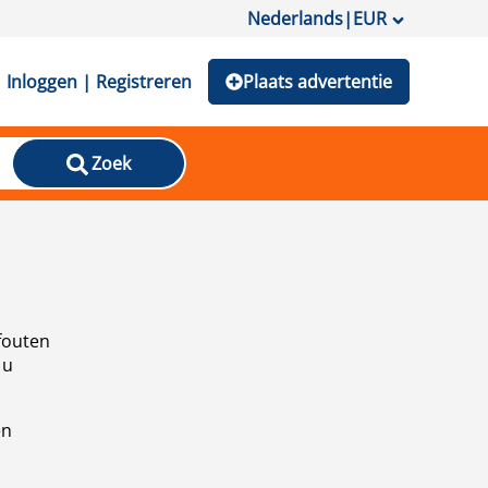
Nederlands
|
EUR
Inloggen | Registreren
Plaats advertentie
Zoek
fouten
 u
en