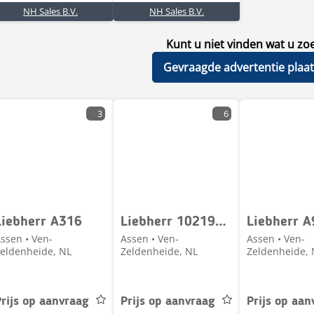
NH Sales B.V.
NH Sales B.V.
Kunt u niet vinden wat u zo
Gevraagde advertentie plaa
3
6
Liebherr A316
Liebherr 10219404 102194004
ssen • Ven-
Assen • Ven-
Assen • Ven-
eldenheide, NL
Zeldenheide, NL
Zeldenheide, 
rijs op aanvraag
Prijs op aanvraag
Prijs op aan