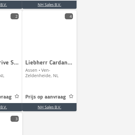
B.V.
NH Sales B.V.
2
4
Liebherr Drive Shaft / Bonkelaar
Liebherr Cardanaxle A934C
Assen • Ven-
NL
Zeldenheide, NL
vraag
Prijs op aanvraag
B.V.
NH Sales B.V.
3