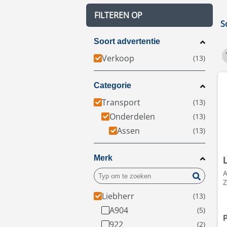
FILTEREN OP
S
Soort advertentie
Verkoop
Categorie
Transport
Onderdelen
Assen
Merk
A
Z
Liebherr
A904
P
922