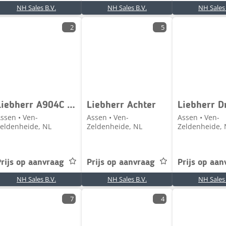
NH Sales B.V.
NH Sales B.V.
NH Sales 
2
5
Liebherr A904C Li / A924C Li / A924 / LH26 M / LH30 M / LH2
Liebherr Achter
ssen • Ven-
Assen • Ven-
Assen • Ven-
eldenheide, NL
Zeldenheide, NL
Zeldenheide, 
rijs op aanvraag
Prijs op aanvraag
Prijs op aan
NH Sales B.V.
NH Sales B.V.
NH Sales 
7
4