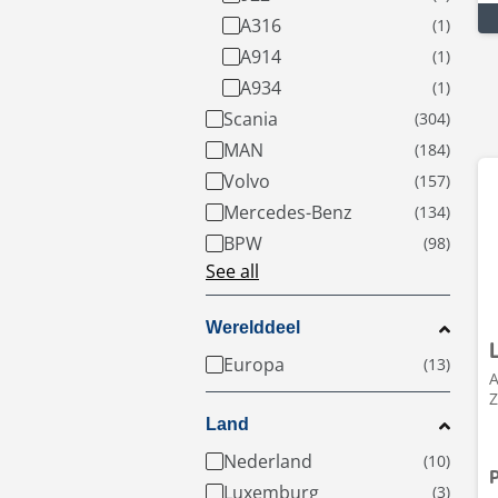
A316
A914
A934
Scania
MAN
Volvo
Mercedes-Benz
BPW
See all
Werelddeel
Europa
A
Z
Land
Nederland
P
Luxemburg