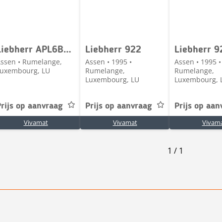
Liebherr APL6B765 -A912 A914 A924
Liebherr 922
Liebherr 9
ssen • Rumelange,
Assen • 1995 •
Assen • 1995 •
uxembourg, LU
Rumelange,
Rumelange,
Luxembourg, LU
Luxembourg, 
rijs op aanvraag
Prijs op aanvraag
Prijs op aan
Vivamat
Vivamat
Vivam
1
/
1