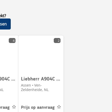
ekt?
tsen
4
2
Liebherr A904C / LH26M
Liebherr A904C Li / A924C Li / A924 / LH26 M / LH30 M / LH2
Assen • Ven-
NL
Zeldenheide, NL
vraag
Prijs op aanvraag