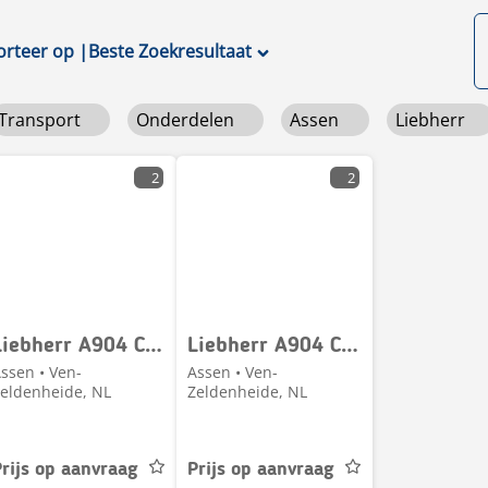
orteer op
|
Beste Zoekresultaat
Transport
Onderdelen
Assen
Liebherr
2
2
Liebherr A904 C, A914 B, A914 C
Liebherr A904 C, LH22 M, LH24 M
ssen • Ven-
Assen • Ven-
eldenheide, NL
Zeldenheide, NL
rijs op aanvraag
Prijs op aanvraag