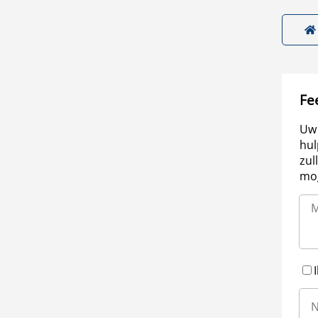
Fe
Uw 
hul
zul
mog