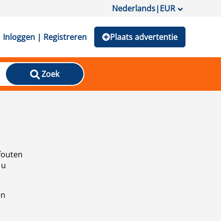
Nederlands
|
EUR
Inloggen | Registreren
Plaats advertentie
Zoek
fouten
 u
en