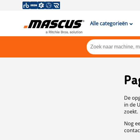
Alle categorieën
Pa
De opg
in de 
zoekt.
Nog ee
contac