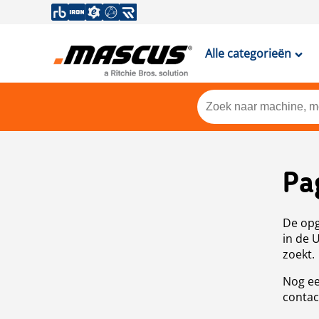
Alle categorieën
Pa
De opg
in de 
zoekt.
Nog ee
contac