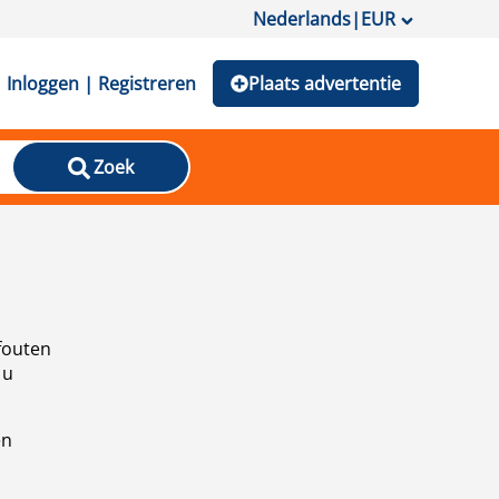
Nederlands
|
EUR
Inloggen | Registreren
Plaats advertentie
Zoek
fouten
 u
en