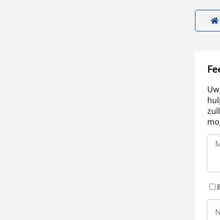
Fe
Uw 
hul
zul
mog