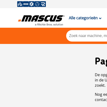
Alle categorieën
Pa
De opg
in de 
zoekt.
Nog ee
contac