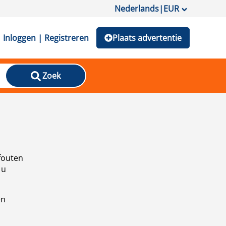
Nederlands
|
EUR
Inloggen | Registreren
Plaats advertentie
Zoek
fouten
 u
en