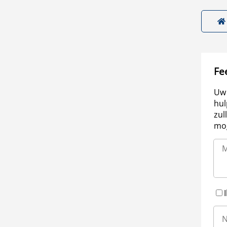
Fe
Uw 
hul
zul
mog