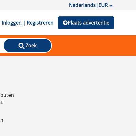
Nederlands
|
EUR
Inloggen | Registreren
Plaats advertentie
Zoek
fouten
 u
en