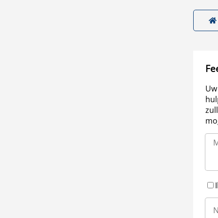
Fe
Uw 
hul
zul
mog