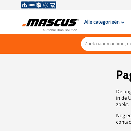
Alle categorieën
Pa
De opg
in de 
zoekt.
Nog ee
contac