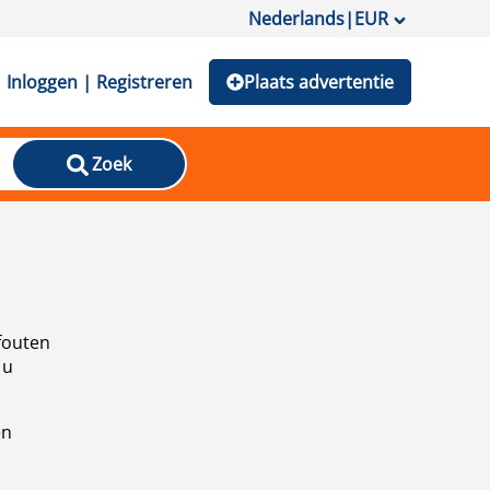
Nederlands
|
EUR
Inloggen | Registreren
Plaats advertentie
Zoek
fouten
 u
en