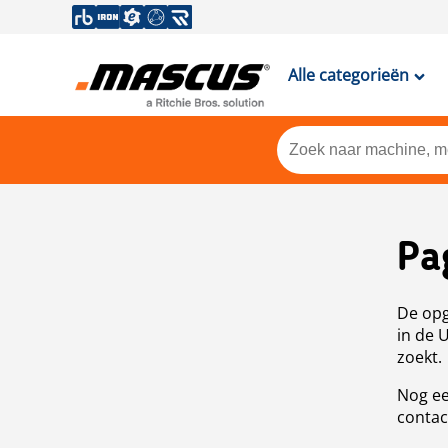
Alle categorieën
Pa
De opg
in de 
zoekt.
Nog ee
contac