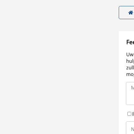
Fe
Uw 
hul
zul
mog