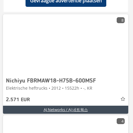
Gevraagde advertentie plaatsen
8
Nichiyu FBRMAW18-H75B-600MSF
Elektrische heftrucks • 2012 • 15522h • -, KR
2.571 EUR
AJ Networks / AJ 네트웍스
4