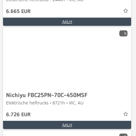
6.665 EUR
AALH
9
Nichiyu FBC25PN-70C-450MSF
Elektrische heftrucks • 8721h • VIC, AU
6.726 EUR
AALH