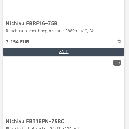
Nichiyu FBRF16-75B
Reachtruck voor hoog niveau • 3889h • VIC, AU
7.154 EUR
AALH
9
Nichiyu FBT18PN-75BC
Elektrische heftrucks • 2448h • VIC, AU