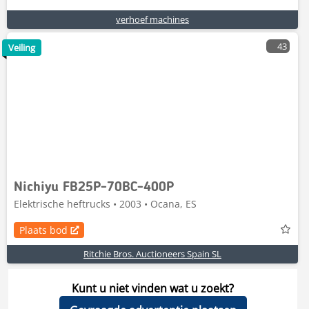
verhoef machines
43
Veiling
Nichiyu FB25P-70BC-400P
Elektrische heftrucks • 2003 • Ocana, ES
Plaats bod
Ritchie Bros. Auctioneers Spain SL
Kunt u niet vinden wat u zoekt?