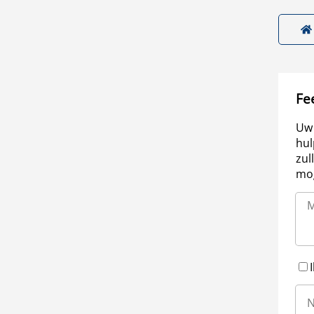
Fe
Uw 
hul
zul
mog