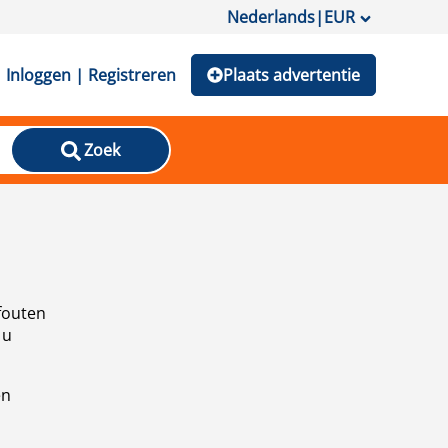
Nederlands
|
EUR
Inloggen | Registreren
Plaats advertentie
Zoek
fouten
 u
en