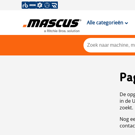
Alle categorieën
Pa
De opg
in de 
zoekt.
Nog ee
contac