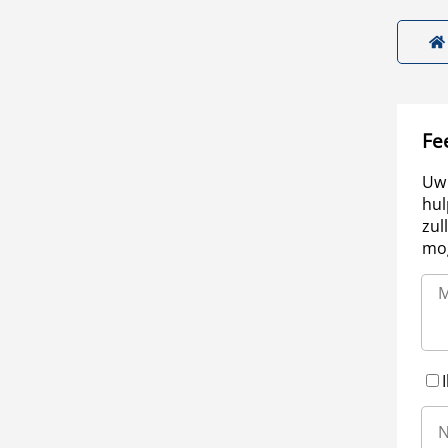
Fe
Uw 
hul
zul
mog