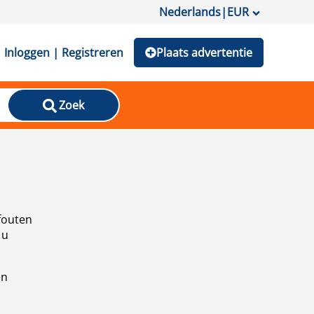
Nederlands
|
EUR
Inloggen | Registreren
Plaats advertentie
Zoek
fouten
 u
en