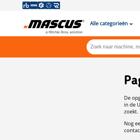
Alle categorieën
Pa
De opg
in de 
zoekt.
Nog ee
contac