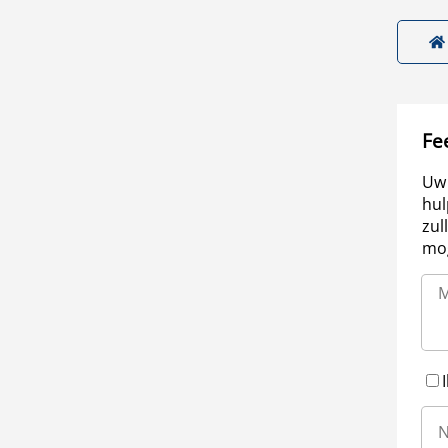
Fe
Uw 
hul
zul
mog