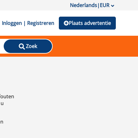
Nederlands
|
EUR
Inloggen | Registreren
Plaats advertentie
Zoek
fouten
 u
en