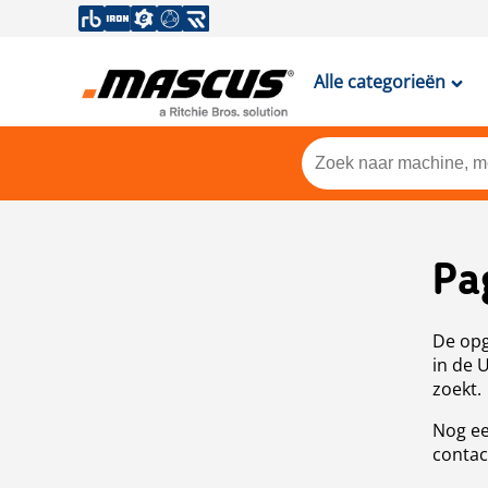
Alle categorieën
Pa
De opg
in de 
zoekt.
Nog ee
contac