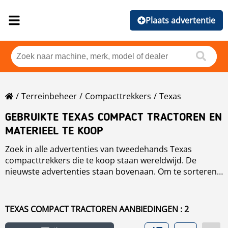
Plaats advertentie
Terreinbeheer
Compacttrekkers
Texas
GEBRUIKTE TEXAS COMPACT TRACTOREN EN
MATERIEEL TE KOOP
Zoek in alle advertenties van tweedehands Texas
compacttrekkers die te koop staan wereldwijd. De
nieuwste advertenties staan bovenaan. Om te sorteren
van deze Texas compacttrekkers kun je op de sorteer
knop klikken voor merk, jaar, prijs, gebruikersuren en
land.
TEXAS COMPACT TRACTOREN AANBIEDINGEN : 2