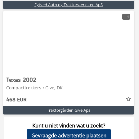
Egtved Auto og Traktorværksted ApS
1
Texas 2002
Compacttrekkers • Give, DK
468 EUR
Traktorgården Give Aps
Kunt u niet vinden wat u zoekt?
Gevraagde advertentie plaatsen