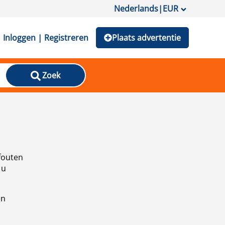
Nederlands
|
EUR
Inloggen | Registreren
Plaats advertentie
Zoek
fouten
 u
en