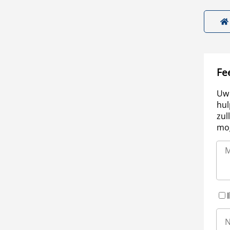
Fe
Uw 
hul
zul
mog