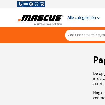
Alle categorieën
Pa
De opg
in de 
zoekt.
Nog ee
contac