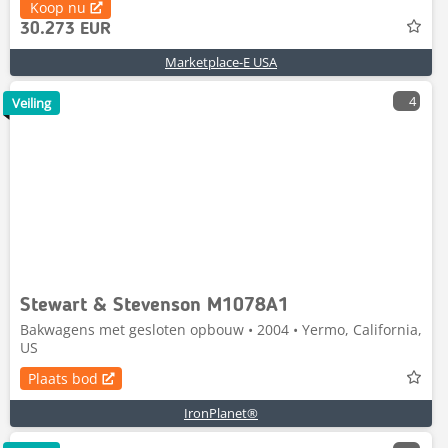
Koop nu
30.273 EUR
Marketplace-E USA
4
Veiling
Stewart & Stevenson M1078A1
Bakwagens met gesloten opbouw • 2004 • Yermo, California,
US
Plaats bod
IronPlanet®