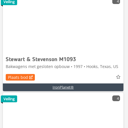
4
Veiling
Stewart & Stevenson M1093
Bakwagens met gesloten opbouw • 1997 • Hooks, Texas, US
Plaats bod
IronPlanet®
4
Veiling