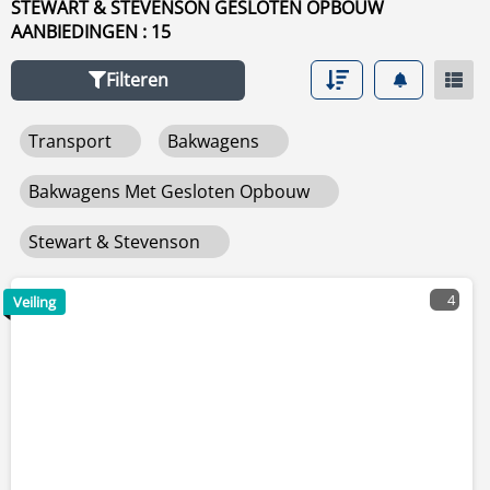
STEWART & STEVENSON GESLOTEN OPBOUW
gebruikersuren en land.
AANBIEDINGEN : 15
Filteren
Transport
Bakwagens
Bakwagens Met Gesloten Opbouw
Stewart & Stevenson
4
Veiling