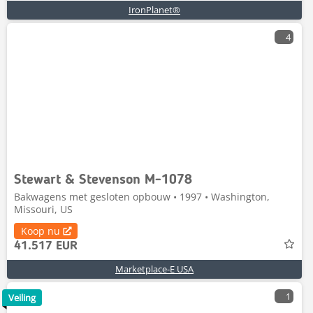
IronPlanet®
4
Stewart & Stevenson M-1078
Bakwagens met gesloten opbouw • 1997 • Washington,
Missouri, US
Koop nu
41.517 EUR
Marketplace-E USA
1
Veiling