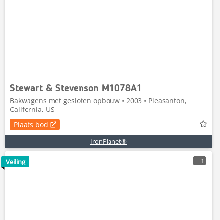
Stewart & Stevenson M1078A1
Bakwagens met gesloten opbouw • 2003 • Pleasanton,
California, US
Plaats bod
IronPlanet®
1
Veiling