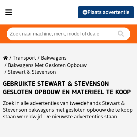
Plaats advertentie
Transport
Bakwagens
Bakwagens Met Gesloten Opbouw
Stewart & Stevenson
GEBRUIKTE STEWART & STEVENSON
GESLOTEN OPBOUW EN MATERIEEL TE KOOP
Zoek in alle advertenties van tweedehands Stewart &
Stevenson bakwagens met gesloten opbouw die te koop
staan wereldwijd. De nieuwste advertenties staan
bovenaan. Om te sorteren van deze Stewart &
Stevenson bakwagens met gesloten opbouw kun je op
de sorteer knop klikken voor merk, jaar, prijs,