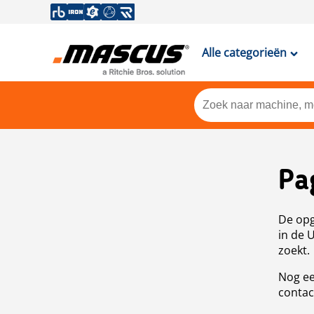
Alle categorieën
Pa
De opg
in de 
zoekt.
Nog ee
contac