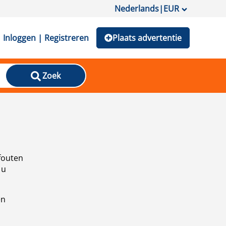
Nederlands
|
EUR
Inloggen | Registreren
Plaats advertentie
Zoek
fouten
 u
en