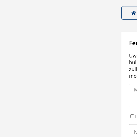
Fe
Uw 
hul
zul
mog