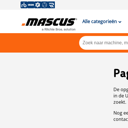
Alle categorieën
Pa
De opg
in de 
zoekt.
Nog ee
contac