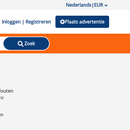
Nederlands
|
EUR
Inloggen | Registreren
Plaats advertentie
Zoek
fouten
 u
en