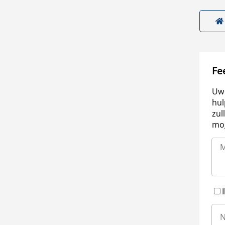
Fe
Uw 
hul
zul
mog