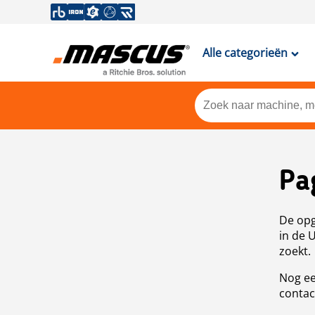
Alle categorieën
Pa
De opg
in de 
zoekt.
Nog ee
contac