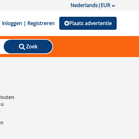
Nederlands
|
EUR
Inloggen | Registreren
Plaats advertentie
Zoek
fouten
 u
en