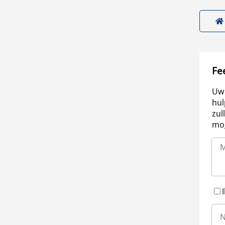
Fe
Uw 
hul
zul
mog