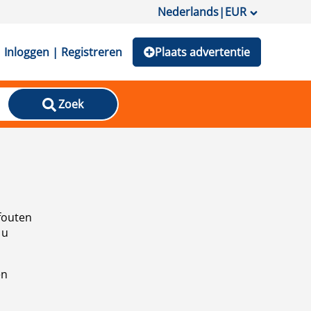
Nederlands
|
EUR
Inloggen | Registreren
Plaats advertentie
Zoek
fouten
 u
en