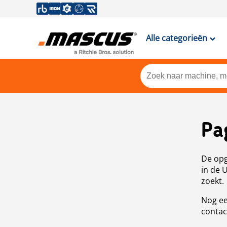
Alle categorieën
Pa
De opg
in de 
zoekt.
Nog ee
contac