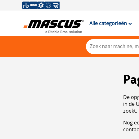
Alle categorieën
Pa
De opg
in de 
zoekt.
Nog ee
contac