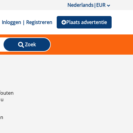
Nederlands
|
EUR
Inloggen | Registreren
Plaats advertentie
Zoek
fouten
 u
en