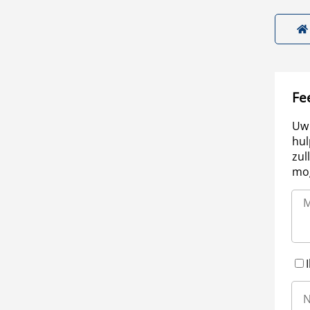
Fe
Uw 
hul
zul
mog