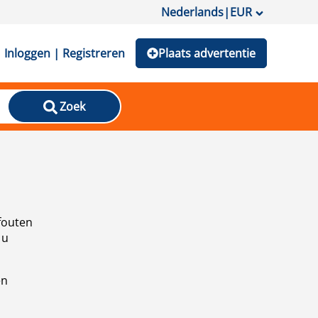
Nederlands
|
EUR
Inloggen | Registreren
Plaats advertentie
Zoek
fouten
 u
en