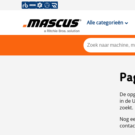
Alle categorieën
Pa
De opg
in de 
zoekt.
Nog ee
contac