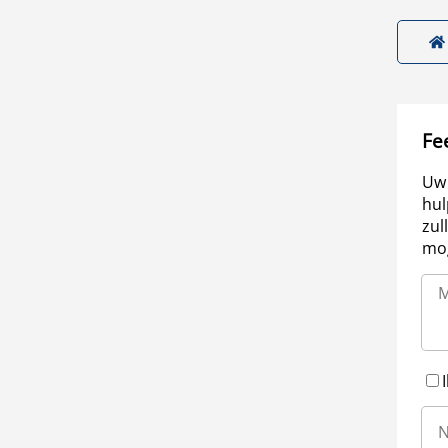
Fe
Uw 
hul
zul
mog