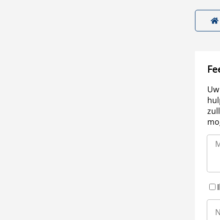
Fe
Uw 
hul
zul
mog