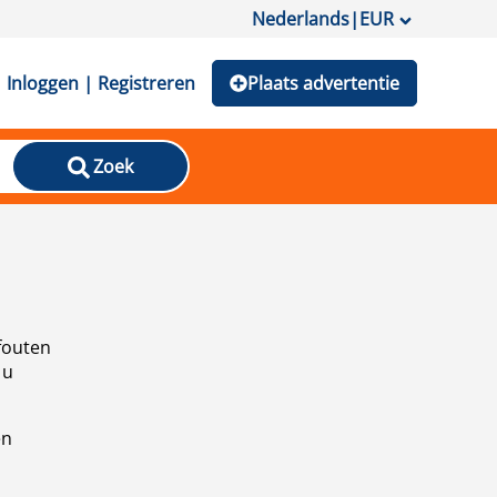
Nederlands
|
EUR
Inloggen | Registreren
Plaats advertentie
Zoek
fouten
 u
en