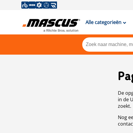
Alle categorieën
Pa
De opg
in de 
zoekt.
Nog ee
contac