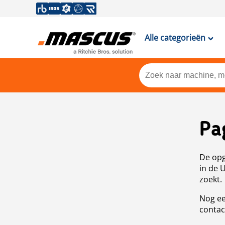
Alle categorieën
Pa
De opg
in de 
zoekt.
Nog ee
contac