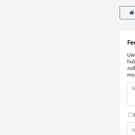
Fe
Uw 
hul
zul
mog