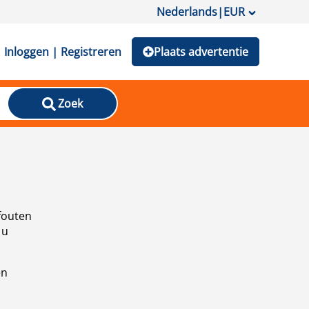
Nederlands
|
EUR
Inloggen | Registreren
Plaats advertentie
Zoek
fouten
 u
en