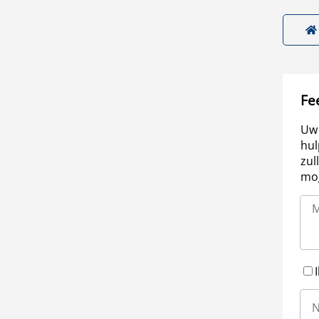
Fe
Uw 
hul
zul
mog