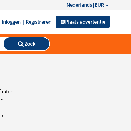
Nederlands
|
EUR
Inloggen | Registreren
Plaats advertentie
Zoek
fouten
 u
en