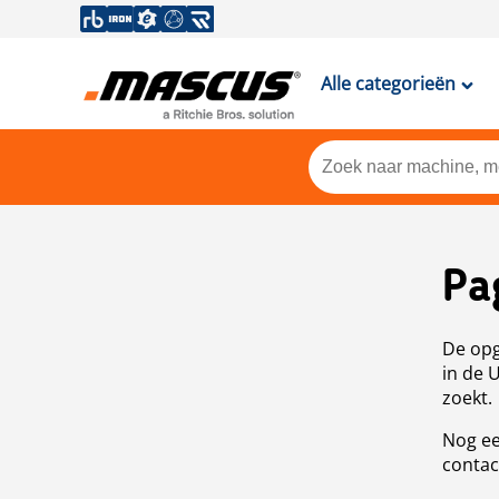
Alle categorieën
Pa
De opg
in de 
zoekt.
Nog ee
contac