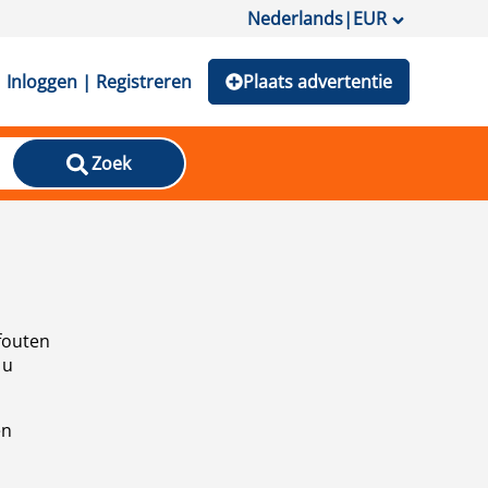
Nederlands
|
EUR
Inloggen | Registreren
Plaats advertentie
Zoek
fouten
 u
en