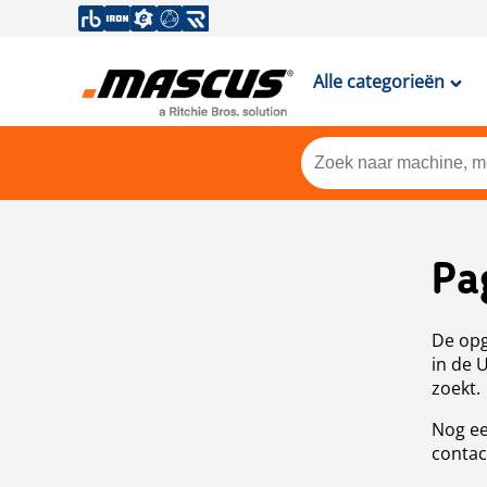
Alle categorieën
Pa
De opg
in de 
zoekt.
Nog ee
contac