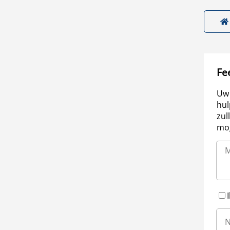
Fe
Uw 
hul
zul
mog