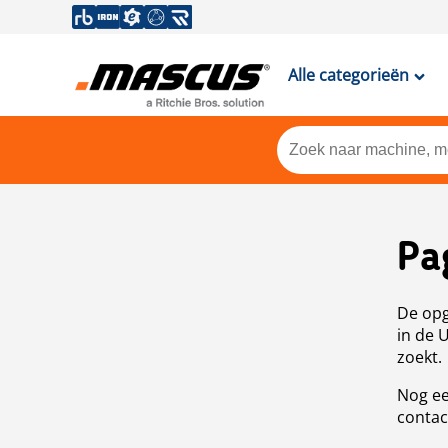
Alle categorieën
Pa
De opg
in de 
zoekt.
Nog ee
contac