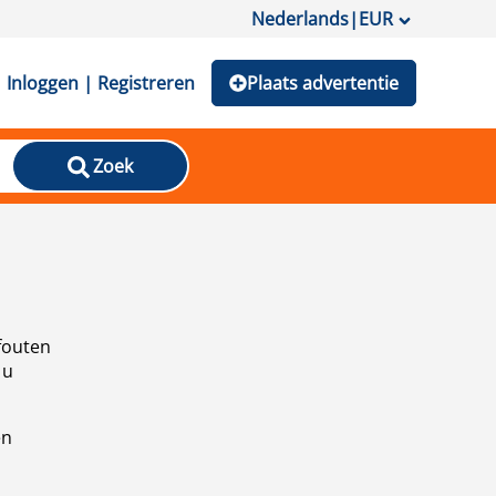
Nederlands
|
EUR
Inloggen | Registreren
Plaats advertentie
Zoek
fouten
 u
en