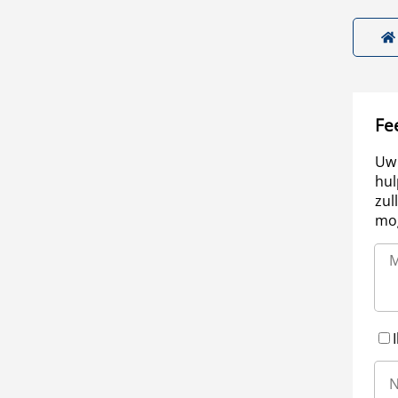
Fe
Uw 
hul
zul
mog