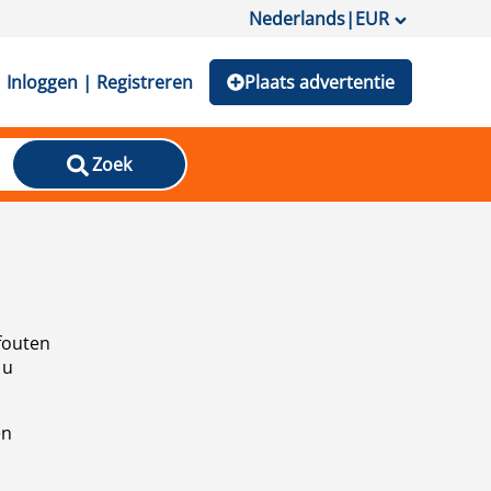
Nederlands
|
EUR
Inloggen | Registreren
Plaats advertentie
Zoek
fouten
 u
en