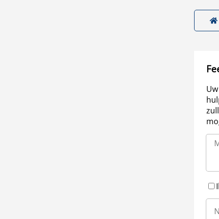
Fe
Uw 
hul
zul
mog