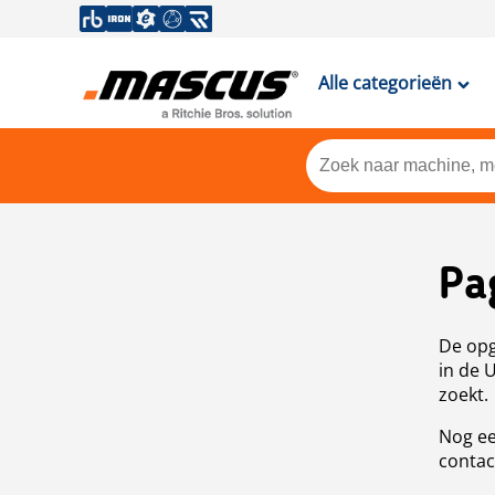
Alle categorieën
Pa
De opg
in de 
zoekt.
Nog ee
contac