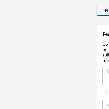
Fe
Uw 
hul
zul
mog