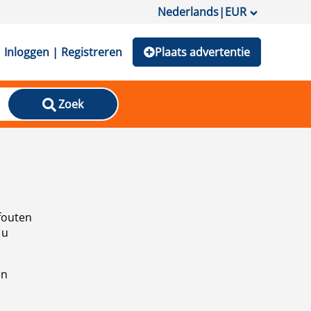
Nederlands
|
EUR
Inloggen | Registreren
Plaats advertentie
Zoek
fouten
 u
en