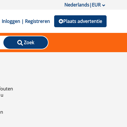
Nederlands
|
EUR
Inloggen | Registreren
Plaats advertentie
Zoek
fouten
 u
en