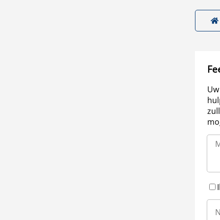
Fe
Uw 
hul
zul
mog