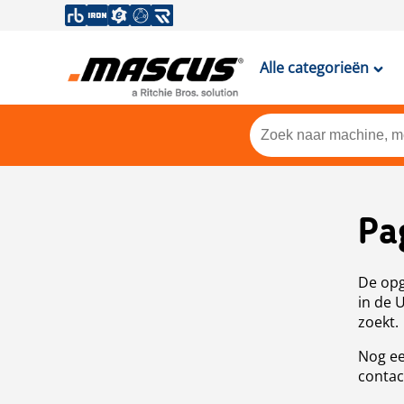
Alle categorieën
Pa
De opg
in de 
zoekt.
Nog ee
contac