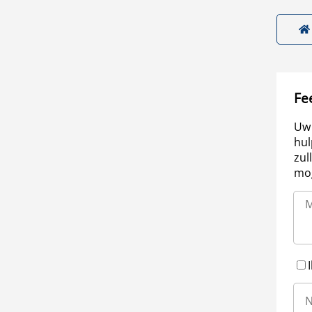
Fe
Uw 
hul
zul
mog