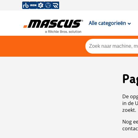
Alle categorieën
Pa
De opg
in de 
zoekt.
Nog ee
contac