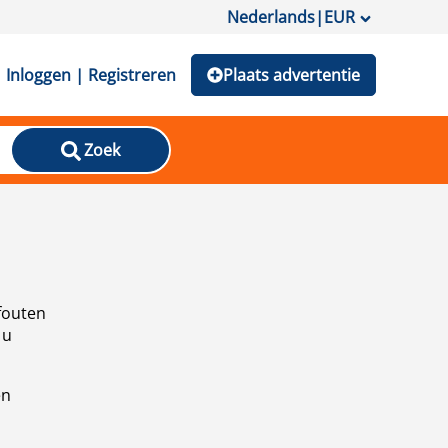
Nederlands
|
EUR
Inloggen | Registreren
Plaats advertentie
Zoek
fouten
 u
en