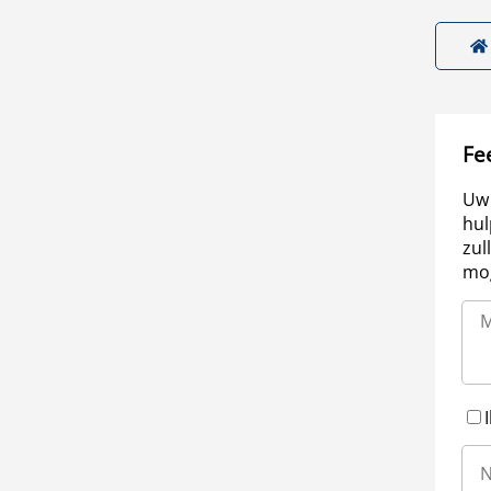
Fe
Uw 
hul
zul
mog