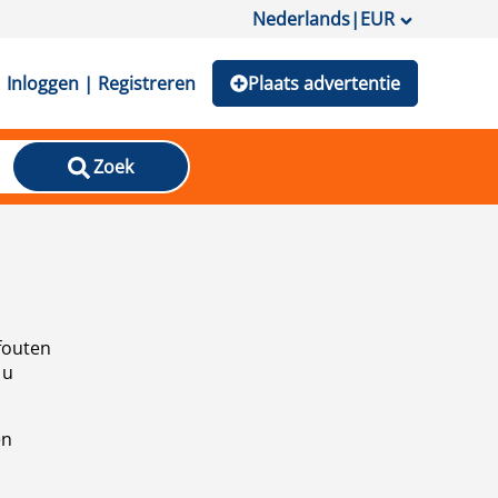
Nederlands
|
EUR
Inloggen | Registreren
Plaats advertentie
Zoek
fouten
 u
en