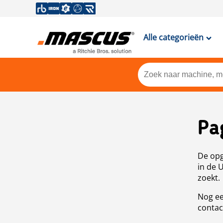
Alle categorieën
Pa
De opg
in de 
zoekt.
Nog ee
contac