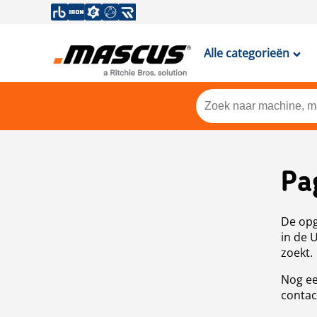
Alle categorieën
Pa
De opg
in de 
zoekt.
Nog ee
contac