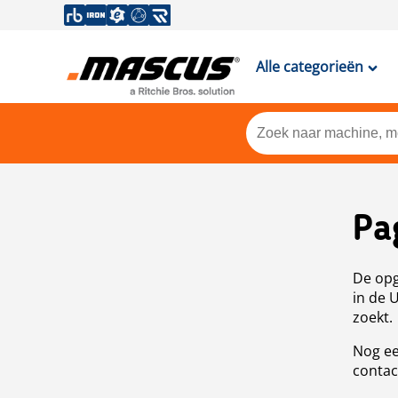
Alle categorieën
Pa
De opg
in de 
zoekt.
Nog ee
contac