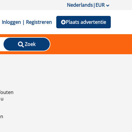
Nederlands
|
EUR
Inloggen | Registreren
Plaats advertentie
Zoek
fouten
 u
en