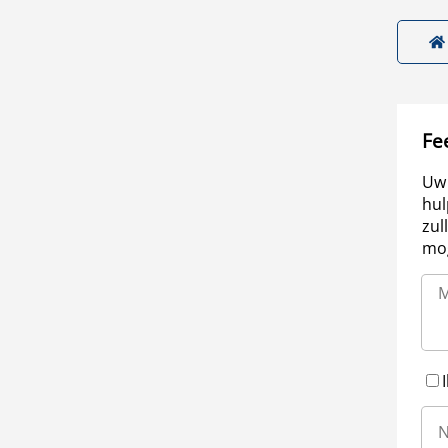
Fe
Uw 
hul
zul
mog