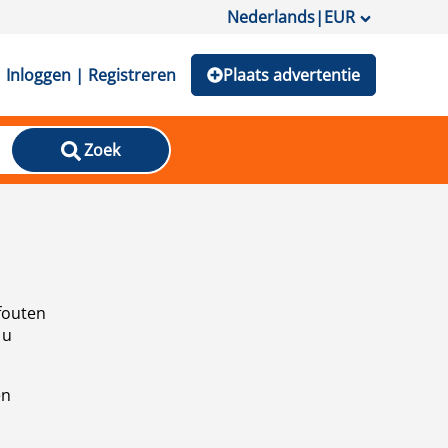
Nederlands
|
EUR
Inloggen | Registreren
Plaats advertentie
Zoek
fouten
 u
en