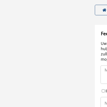
Fe
Uw 
hul
zul
mog