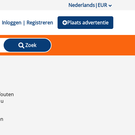
Nederlands
|
EUR
Inloggen | Registreren
Plaats advertentie
Zoek
fouten
 u
en