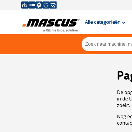
Alle categorieën
Pa
De opg
in de 
zoekt.
Nog ee
contac