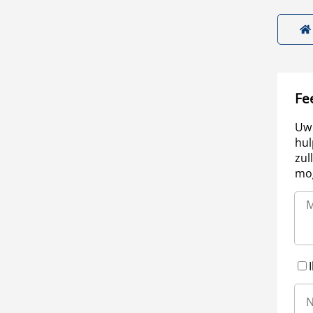
Fe
Uw 
hul
zul
mog