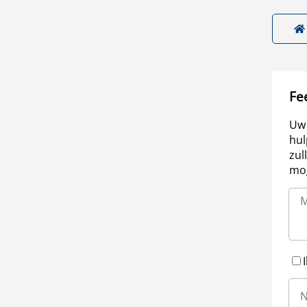
Fe
Uw 
hul
zul
mog