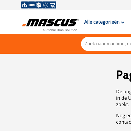
Alle categorieën
Pa
De opg
in de 
zoekt.
Nog ee
contac