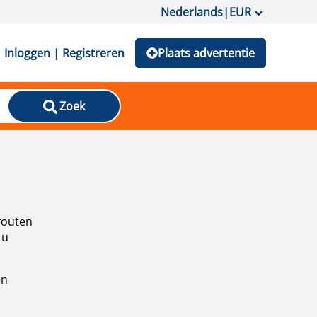
Nederlands
|
EUR
Inloggen | Registreren
Plaats advertentie
Zoek
fouten
 u
en