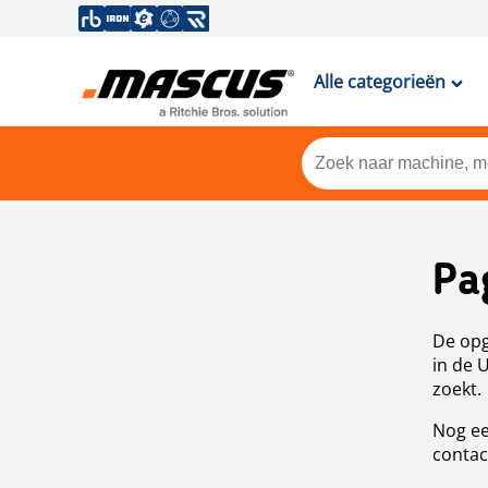
Alle categorieën
Pa
De opg
in de 
zoekt.
Nog ee
contac