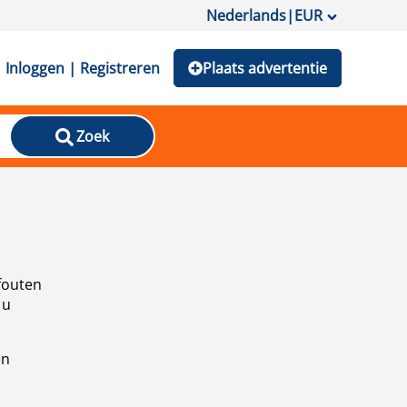
Nederlands
|
EUR
Inloggen | Registreren
Plaats advertentie
Zoek
fouten
 u
en