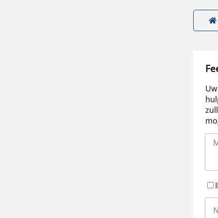
Fe
Uw 
hul
zul
mog