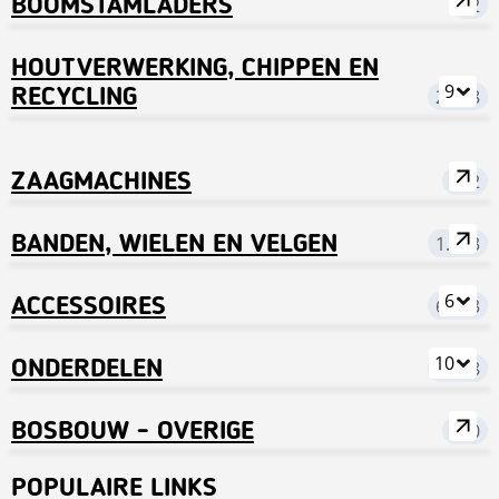
BOOMSTAMLADERS
72
HOUTVERWERKING, CHIPPEN EN
9
RECYCLING
2.838
ZAAGMACHINES
302
BANDEN, WIELEN EN VELGEN
1.683
6
ACCESSOIRES
6.953
10
ONDERDELEN
9.398
BOSBOUW - OVERIGE
690
POPULAIRE LINKS