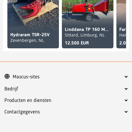
Linddana TP 160 Mobile | 2013
Sittard, Limburg, NL
Hydraram TSR-25V
Zevenbergen, NL
12.500 EUR
2.000
Mascus-sites
Bedrijf
Producten en diensten
Contactgegevens