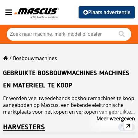
Plaats advertentie
Bosbouwmachines
GEBRUIKTE BOSBOUWMACHINES MACHINES
EN MATERIEEL TE KOOP
Er worden veel tweedehands bosbouwmachines te koop
aangeboden op Mascus, een bekende elektronische
marktplaats voor het kopen en verkopen van gebruikte
bosbouwmachines, onderdelen en accessoires. Om het
Meer weergeven
zoeken gemakkelijker te maken, zijn alle
HARVESTERS
1.781
bosbouwmachines die te koop worden aangeboden