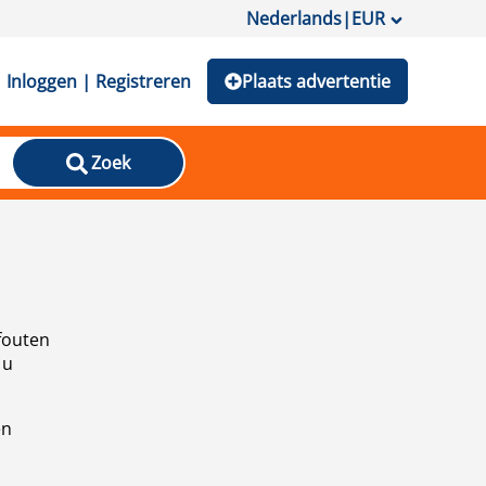
Nederlands
|
EUR
Inloggen | Registreren
Plaats advertentie
Zoek
fouten
 u
en