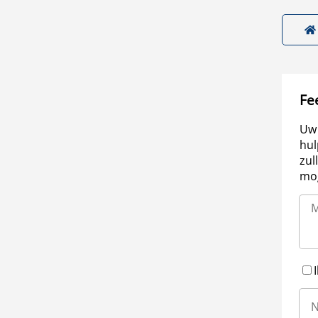
Fe
Uw 
hul
zul
mog