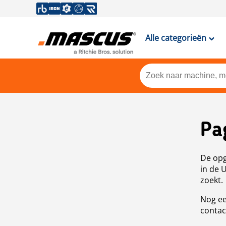
Alle categorieën
Pa
De opg
in de 
zoekt.
Nog ee
contac