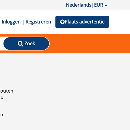
Nederlands
|
EUR
Inloggen | Registreren
Plaats advertentie
Zoek
fouten
 u
en