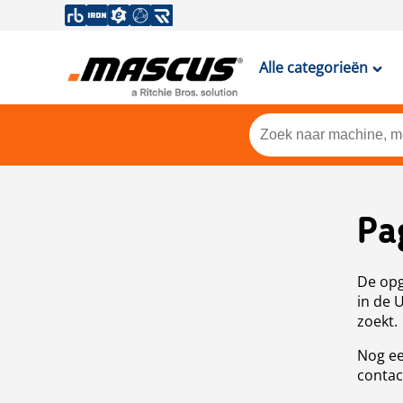
Alle categorieën
Pa
De opg
in de 
zoekt.
Nog ee
contac