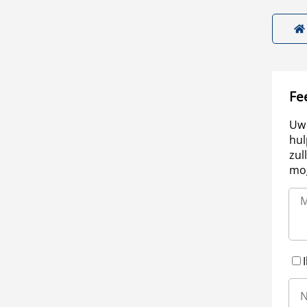
Fe
Uw 
hul
zul
mog