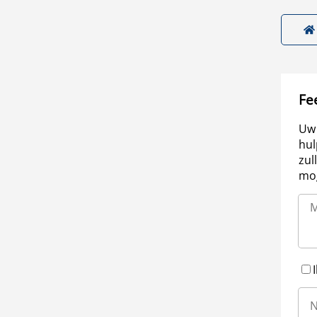
Fe
Uw 
hul
zul
mog