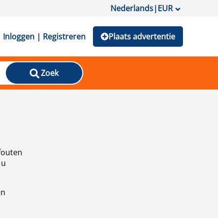
Nederlands
|
EUR
Inloggen | Registreren
Plaats advertentie
Zoek
fouten
 u
en