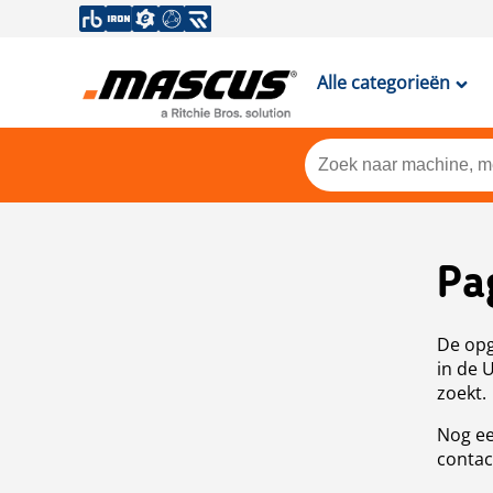
Alle categorieën
Pa
De opg
in de 
zoekt.
Nog ee
contac