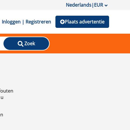
Nederlands
|
EUR
Inloggen | Registreren
Plaats advertentie
Zoek
fouten
 u
en