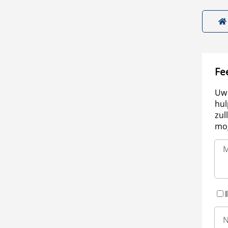
Fe
Uw 
hul
zul
mog