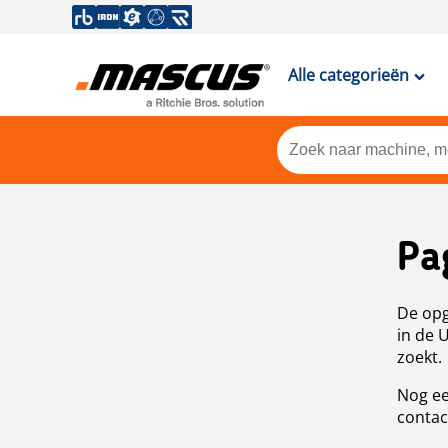
Alle categorieën
Pa
De opg
in de 
zoekt.
Nog ee
contac