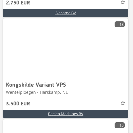
2.750 EUR
Slecoma BV
18
Kongskilde Variant VPS
Wentelploegen • Harskamp, NL
3.500 EUR
Peelen Machines BV
15