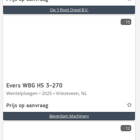
Op 't Root Ospel B.V.
15
Evers WBG HS 3-270
Wentelploegen • 2025 • Vriezeveen, NL
Prijs op aanvraag
Beverdam Machinery
12