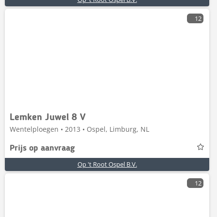
12
Lemken Juwel 8 V
Wentelploegen • 2013 • Ospel, Limburg, NL
Prijs op aanvraag
Op 't Root Ospel B.V.
12