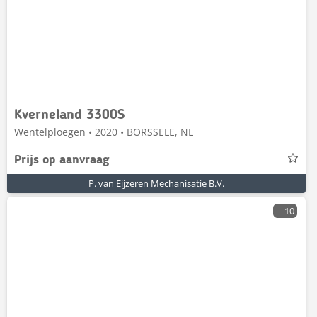
Kverneland 3300S
Wentelploegen • 2020 • BORSSELE, NL
Prijs op aanvraag
P. van Eijzeren Mechanisatie B.V.
10