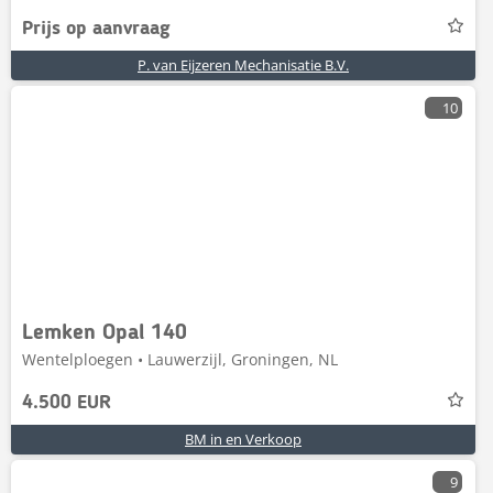
Prijs op aanvraag
P. van Eijzeren Mechanisatie B.V.
10
Lemken Opal 140
Wentelploegen • Lauwerzijl, Groningen, NL
4.500 EUR
BM in en Verkoop
9