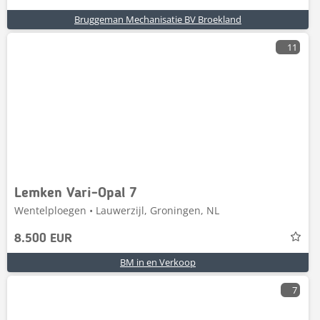
Bruggeman Mechanisatie BV Broekland
11
Lemken Vari-Opal 7
Wentelploegen • Lauwerzijl, Groningen, NL
8.500 EUR
BM in en Verkoop
7