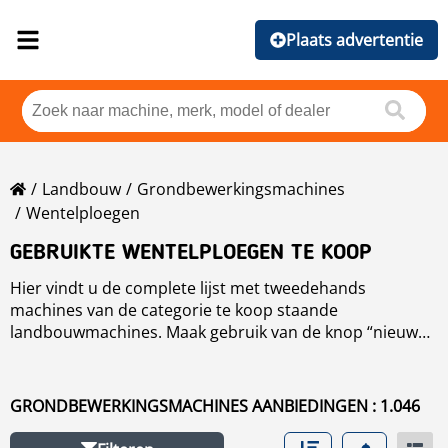
Plaats advertentie
Landbouw
Grondbewerkingsmachines
Wentelploegen
GEBRUIKTE WENTELPLOEGEN TE KOOP
Hier vindt u de complete lijst met tweedehands
machines van de categorie te koop staande
landbouwmachines. Maak gebruik van de knop “nieuwe
zoekopdracht”, om uw zoekresultaten in de categorie
landbouw te verfijnen of om te navigeren naar andere
tweedehands.
GRONDBEWERKINGSMACHINES AANBIEDINGEN : 1.046