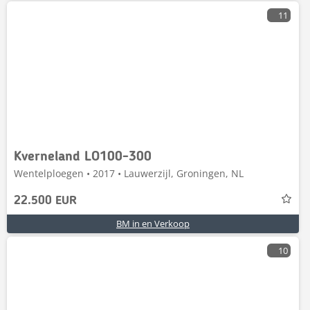
11
Kverneland LO100-300
Wentelploegen • 2017 • Lauwerzijl, Groningen, NL
22.500 EUR
BM in en Verkoop
10