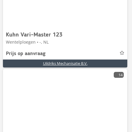
Kuhn Vari-Master 123
Wentelploegen • -, NL
Prijs op aanvraag
Uildriks Mechanisatie B.V.
14