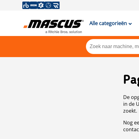
Alle categorieën
Pa
De opg
in de 
zoekt.
Nog ee
contac