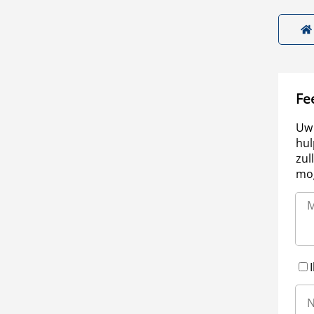
Fe
Uw 
hul
zul
mog