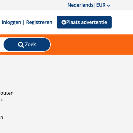
Nederlands
|
EUR
Inloggen | Registreren
Plaats advertentie
Zoek
fouten
 u
en