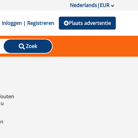
Nederlands
|
EUR
Inloggen | Registreren
Plaats advertentie
Zoek
fouten
 u
en