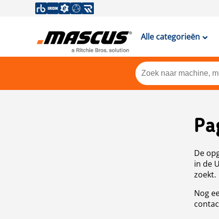
Alle categorieën
Pa
De opg
in de 
zoekt.
Nog ee
contac