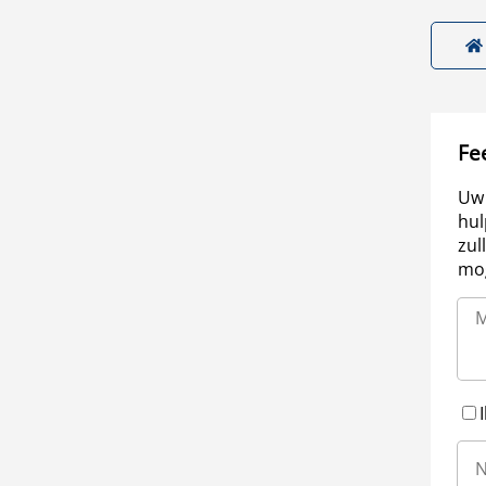
Fe
Uw 
hul
zul
mog