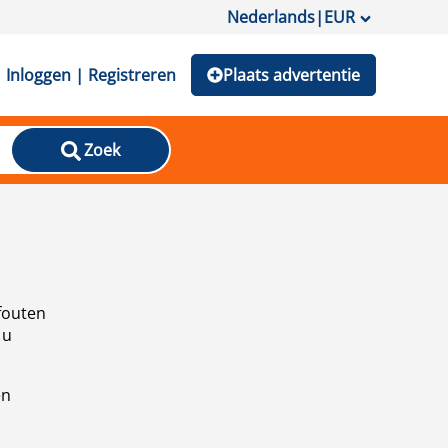
Nederlands
|
EUR
Inloggen | Registreren
Plaats advertentie
Zoek
fouten
 u
en