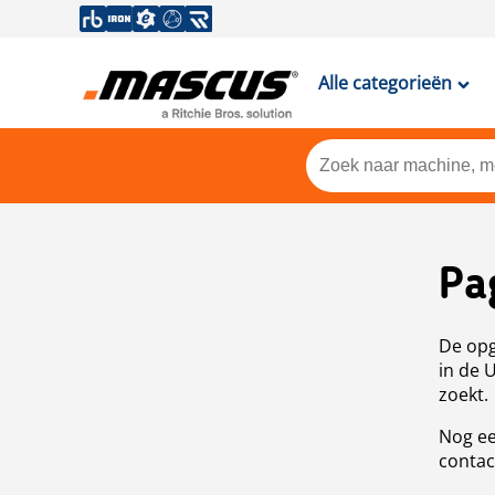
Alle categorieën
Pa
De opg
in de 
zoekt.
Nog ee
contac