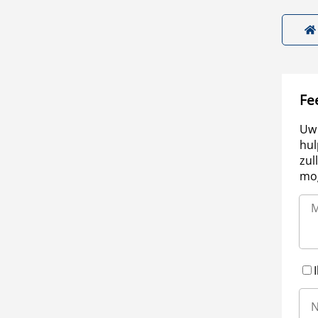
Fe
Uw 
hul
zul
mog