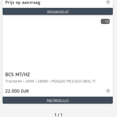
Prijs op aanvraag
Agroservizi srl
10
BCS MT/HZ
Tractoren • 2009 • 2400h • POGGIO PICCOLO (BO), IT
22.000 EUR
Agri Moto s.r.l.
1
/
1