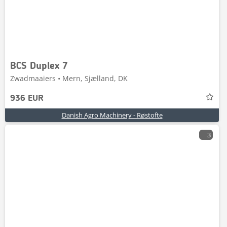
BCS Duplex 7
Zwadmaaiers • Mern, Sjælland, DK
936 EUR
Danish Agro Machinery - Røstofte
3