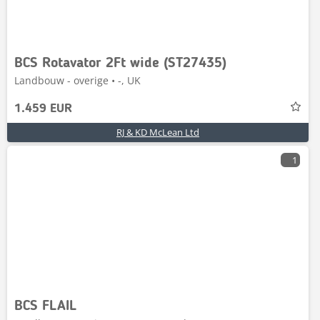
BCS Rotavator 2Ft wide (ST27435)
Landbouw - overige • -, UK
1.459 EUR
RJ & KD McLean Ltd
1
BCS FLAIL