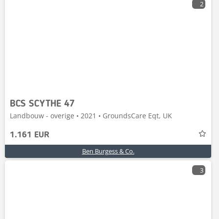
2
BCS SCYTHE 47
Landbouw - overige • 2021 • GroundsCare Eqt, UK
1.161 EUR
Ben Burgess & Co.
3