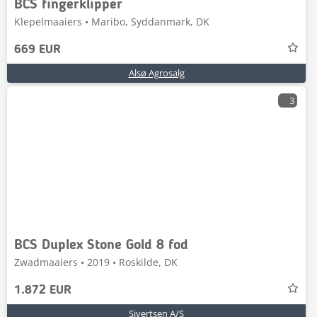
BCS fingerklipper
Klepelmaaiers • Maribo, Syddanmark, DK
669 EUR
Alsø Agrosalg
3
BCS Duplex Stone Gold 8 fod
Zwadmaaiers • 2019 • Roskilde, DK
1.872 EUR
Sivertsen A/S