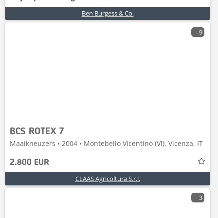
Ben Burgess & Co.
9
BCS ROTEX 7
Maaikneuzers • 2004 • Montebello Vicentino (VI), Vicenza, IT
2.800 EUR
CLAAS Agricoltura S.r.l.
3