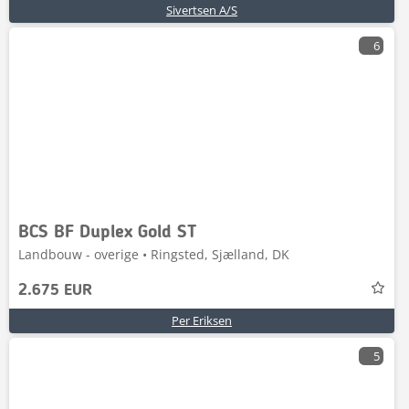
Sivertsen A/S
6
BCS BF Duplex Gold ST
Landbouw - overige • Ringsted, Sjælland, DK
2.675 EUR
Per Eriksen
5